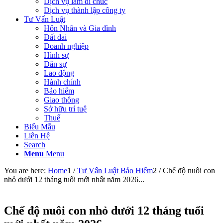
Dịch vụ làm di chúc
Dịch vụ thành lập công ty
Tư Vấn Luật
Hôn Nhân và Gia đình
Đất đai
Doanh nghiệp
Hình sự
Dân sự
Lao động
Hành chính
Bảo hiểm
Giao thông
Sở hữu trí tuệ
Thuế
Biểu Mẫu
Liên Hệ
Search
Menu
Menu
You are here:
Home
1
/
Tư Vấn Luật Bảo Hiểm
2
/
Chế độ nuôi con
nhỏ dưới 12 tháng tuổi mới nhất năm 2026...
Chế độ nuôi con nhỏ dưới 12 tháng tuổi