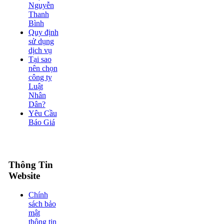
Nguyễn
Thanh
Bình
Quy định
sử dụng
dịch vụ
Tại sao
nên chọn
công ty
Luật
Nhân
Dân?
Yêu Cầu
Báo Giá
Thông Tin
Website
Chính
sách bảo
mật
thông tin