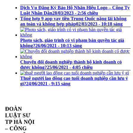
Dịch Vụ Đăng Ký Bảo Hộ Nhãn Hiệu Logo – Công Ty
Luật Nhân Dân
28/03/2023 - 2:56 chiều
Tổng hợp 9 app vay tiền Trung Quốc nặng lãi không
an toàn và không hợp pháp
02/03/2023 - 10:18 sáng
Photo sách, giáo trình có vi phạm bản quyền tác giả
không?
26/06/2021 - 10:13 sáng
Chuyển đổi doanh nghiệp thành hộ kinh doanh có
được không?
25/06/2021 - 4:05 chiều
Thuê người lao động cao tuổi doanh nghiệp cần lưu ý
gì?
24/06/2021 - 9:15 sáng
ĐOÀN
LUẬT SƯ
TP HÀ NỘI
– CÔNG