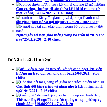
Con có được hưởng di sản thừa kế khi bị cha mẹ từ
mặt không?
04/06/2021 - 11:40 sáng
Tránh nhầm
lẫn giữa giám hộ và đại diện
08/12/2020 - 10:21 sáng
Người gây tai nạn giao thông xong bỏ trốn bị xử lý thế
nào?
25/11/2020 - 2:40 chiều
Tư Vấn Luật Hình Sự
Điều kiện
hưởng án treo đối với tội đánh bạc
22/04/2021 - 9:57
chiều
Các tình tiết tăng nặng và giảm nhẹ trách nhiệm hình
sự
21/04/2021 - 7:46 chiều
Thế nào là giết người do vượt quá giới hạn phòng vệ
chính đáng?
19/04/2021 - 7:43 chiều