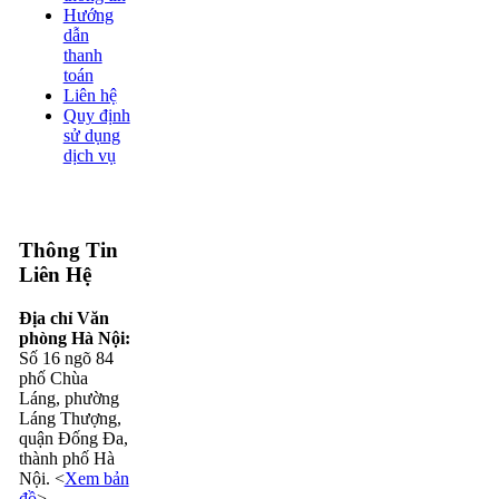
Hướng
dẫn
thanh
toán
Liên hệ
Quy định
sử dụng
dịch vụ
Thông Tin
Liên Hệ
Địa chỉ Văn
phòng Hà Nội:
Số 16 ngõ 84
phố Chùa
Láng, phường
Láng Thượng,
quận Đống Đa,
thành phố Hà
Nội. <
Xem bản
đồ
>