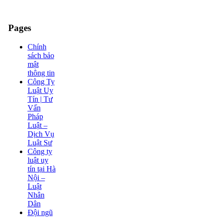
Pages
Chính
sách bảo
mật
thông tin
Công Ty
Luật Uy
Tín | Tư
Vấn
Pháp
Luật –
Dịch Vụ
Luật Sư
Công ty
luật uy
tín tại Hà
Nội –
Luật
Nhân
Dân
Đội ngũ