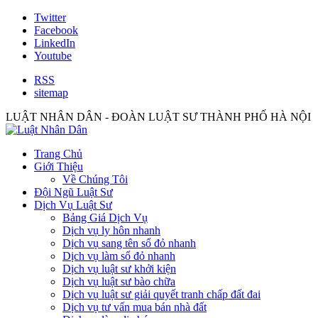
Twitter
Facebook
LinkedIn
Youtube
RSS
sitemap
LUẬT NHÂN DÂN - ĐOÀN LUẬT SƯ THÀNH PHỐ HÀ NỘI
Trang Chủ
Giới Thiệu
Về Chúng Tôi
Đội Ngũ Luật Sư
Dịch Vụ Luật Sư
Bảng Giá Dịch Vụ
Dịch vụ ly hôn nhanh
Dịch vụ sang tên sổ đỏ nhanh
Dịch vụ làm sổ đỏ nhanh
Dịch vụ luật sư khởi kiện
Dịch vụ luật sư bào chữa
Dịch vụ luật sư giải quyết tranh chấp đất đai
Dịch vụ tư vấn mua bán nhà đất