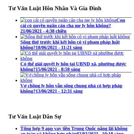
Tư Vấn Luật Hôn Nhân Và Gia Đình
Con
cái có quyền ngăn cản cha mẹ ly hôn không?
21/06/2021 - 4:38 chiều
Sống thử trước khi kết hôn có vi phạm pháp luật
không?
18/06/2021 - 11:21 sáng
Có thể giải quyết ly hôn tại UBND xã, phường được
không?
15/06/2021 - 8:58 sáng
Vợ chồng ly hôn vẫn sống chung nhà có hợp pháp
không?
13/06/2021 - 12:31 sáng
Tư Vấn Luật Dân Sự
Tổng hợp 9 app vay tiền Trung Quốc nặng lãi không
an toàn và không hợp pháp
02/03/2023 - 10:18 sáng