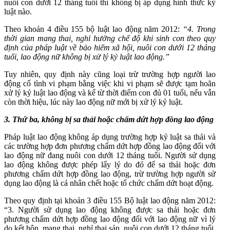
nuôi con dưới 12 tháng tuổi thì không bị áp dụng hình thức kỷ
luật nào.
Theo khoản 4 điều 155 bộ luật lao động năm 2012:
“4. Trong
thời gian mang thai, nghỉ hưởng chế độ khi sinh con theo quy
định của pháp luật về bảo hiểm xã hội, nuôi con dưới 12 tháng
tuổi, lao động nữ không bị xử lý kỷ luật lao động.”
Tuy nhiên, quy định này cũng loại trừ trường hợp người lao
động cố tình vi phạm bằng việc khi vi phạm sẽ được tạm hoãn
xử lý kỷ luật lao động và kể từ thời điểm con đủ 01 tuổi, nếu vẫn
còn thời hiệu, lúc này lao động nữ mới bị xử lý kỷ luật.
3. Thứ ba, không bị sa thải hoặc chấm dứt hợp đồng lao động
Pháp luật lao động không áp dụng trường hợp kỷ luật sa thải và
các trường hợp đơn phương chấm dứt hợp đồng lao động đối với
lao động nữ đang nuôi con dưới 12 tháng tuổi. Người sử dụng
lao động không được phép lấy lý do đó để sa thải hoặc đơn
phương chấm dứt hợp đồng lao động, trừ trường hợp người sử
dụng lao động là cá nhân chết hoặc tổ chức chấm dứt hoạt động.
Theo quy định tại khoản 3 điều 155 Bộ luật lao động năm 2012:
“3. Người sử dụng lao động không được sa thải hoặc đơn
phương chấm dứt hợp đồng lao động đối với lao động nữ vì lý
do kết hôn, mang thai, nghỉ thai sản, nuôi con dưới 12 tháng tuổi,