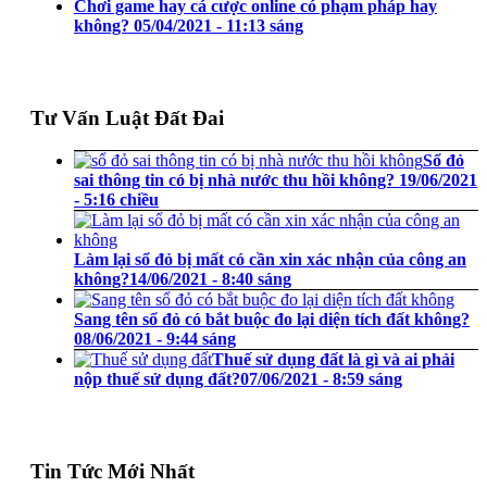
Chơi game hay cá cược online có phạm pháp hay
không?
05/04/2021 - 11:13 sáng
Tư Vấn Luật Đất Đai
Sổ đỏ
sai thông tin có bị nhà nước thu hồi không?
19/06/2021
- 5:16 chiều
Làm lại sổ đỏ bị mất có cần xin xác nhận của công an
không?
14/06/2021 - 8:40 sáng
Sang tên sổ đỏ có bắt buộc đo lại diện tích đất không?
08/06/2021 - 9:44 sáng
Thuế sử dụng đất là gì và ai phải
nộp thuế sử dụng đất?
07/06/2021 - 8:59 sáng
Tin Tức Mới Nhất