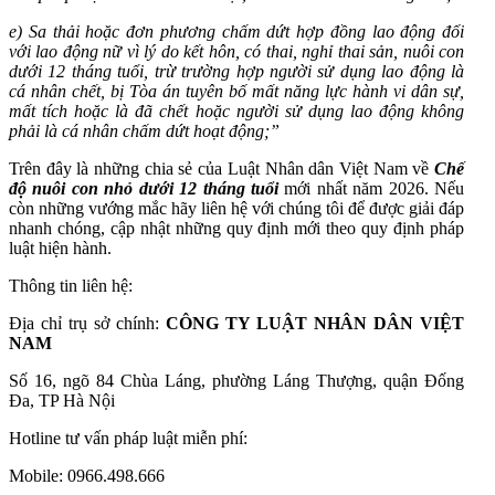
e) Sa thải hoặc đơn phương chấm dứt hợp đồng lao động đối
với lao động nữ vì lý do kết hôn, có thai, nghỉ thai sản, nuôi con
dưới 12 tháng tuổi, trừ trường hợp người sử dụng lao động là
cá nhân chết, bị Tòa án tuyên bố mất năng lực hành vi dân sự,
mất tích hoặc là đã chết hoặc người sử dụng lao động không
phải là cá nhân chấm dứt hoạt động;”
Trên đây là những chia sẻ của Luật Nhân dân Việt Nam về
Chế
độ nuôi con nhỏ dưới 12 tháng tuổi
mới nhất năm 2026.
Nếu
còn những vướng mắc hãy liên hệ với chúng tôi để được giải đáp
nhanh chóng, cập nhật những quy định mới theo quy định pháp
luật hiện hành.
Thông tin liên hệ:
Địa chỉ trụ sở chính:
CÔNG TY LUẬT NHÂN DÂN VIỆT
NAM
Số 16, ngõ 84 Chùa Láng, phường Láng Thượng, quận Đống
Đa, TP Hà Nội
Hotline tư vấn pháp luật miễn phí:
Mobile: 0966.498.666