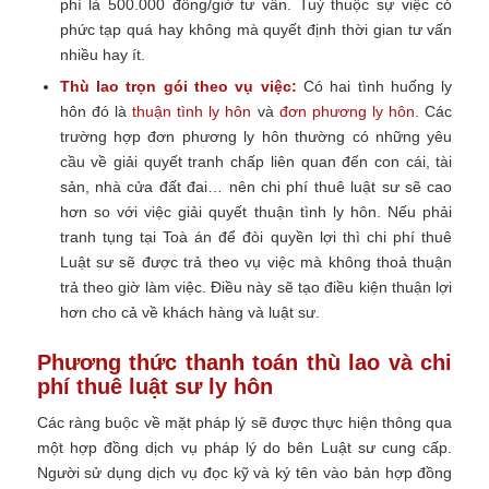
phí là 500.000 đồng/giờ tư vấn. Tuỳ thuộc sự việc có
phức tạp quá hay không mà quyết định thời gian tư vấn
nhiều hay ít.
Thù lao trọn gói theo vụ việc:
Có hai tình huống ly
hôn đó là
thuận tình ly hôn
và
đơn phương ly hôn
. Các
trường hợp đơn phương ly hôn thường có những yêu
cầu về giải quyết tranh chấp liên quan đến con cái, tài
sản, nhà cửa đất đai… nên chi phí thuê luật sư sẽ cao
hơn so với việc giải quyết thuận tình ly hôn. Nếu phải
tranh tụng tại Toà án để đòi quyền lợi thì chi phí thuê
Luật sư sẽ được trả theo vụ việc mà không thoả thuận
trả theo giờ làm việc. Điều này sẽ tạo điều kiện thuận lợi
hơn cho cả về khách hàng và luật sư.
Phương thức thanh toán thù lao và chi
phí thuê luật sư ly hôn
Các ràng buộc về mặt pháp lý sẽ được thực hiện thông qua
một hợp đồng dịch vụ pháp lý do bên Luật sư cung cấp.
Người sử dụng dịch vụ đọc kỹ và ký tên vào bản hợp đồng