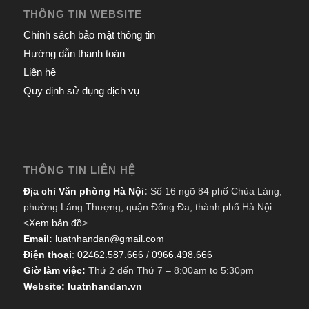
THÔNG TIN WEBSITE
Chính sách bảo mật thông tin
Hướng dẫn thanh toán
Liên hệ
Quy định sử dụng dịch vụ
THÔNG TIN LIÊN HỆ
Địa chỉ Văn phòng Hà Nội:
Số 16 ngõ 84 phố Chùa Láng,
phường Láng Thượng, quận Đống Đa, thành phố Hà Nội.
<
Xem bản đồ
>
Email:
luatnhandan@gmail.com
Điện thoại
:
02462.587.666
/
0966.498.666
Giờ làm việc:
Thứ 2 đến Thứ 7 – 8:00am to 5:30pm
Website: luatnhandan.vn