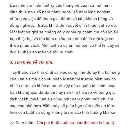
Bạn nên tìm hiểu thật kỹ các thông về Luật sư mà mình
định thuê như số năm hành nghề, số năm kinh nghiệm,
những vụ việc đã tham gia, đánh giá của khách hàng và
đồng nghiệp… trước khi đi đến quyết định thuê luật sư đó.
Một luật sư giỏi sẽ chẳng có ý nghĩa gì, thậm chí còn khiến
bạn thiệt hại và tốn kém nhiều hơn nếu đó là một luật sư
thiếu nhân cách. Một luật sư uy tín mà bạn có thể tin cậy sẽ
là giải pháp an toàn và tối ưu nhất.
3. Tìm hiểu về chi phí:
Tùy thuộc vào tính chất vụ việc cũng như độ uy tín, tài năng
của luật sư mà dịch vụ pháp lý trên thị trường hiện nay có
nhiều mức giá khác nhau. Vì vậy nếu nguồn tài chính của
bạn không quá dư dả thì hãy nên tìm hiểu rõ về bảng giá
dịch vụ khi thuê luật sư cũng như đàm phán mức chi phí
sao cho phù hợp. Điều này sẽ giúp bạn cảm thấy an tâm
hơn còn Luật sư cũng không bị rơi vào tình huống khó xử.
>> Xem thêm:
Chi phí thuê Luật sư như thế nào là hợp lý