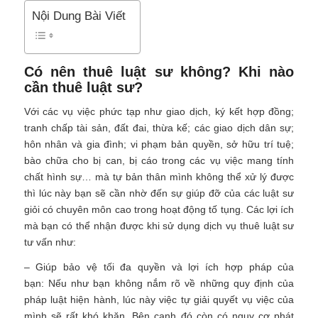
Nội Dung Bài Viết
Có nên thuê luật sư không? Khi nào
cần thuê luật sư?
Với các vụ việc phức tạp như giao dịch, ký kết hợp đồng;
tranh chấp tài sản, đất đai, thừa kế; các giao dịch dân sự;
hôn nhân và gia đình; vi phạm bản quyền, sở hữu trí tuệ;
bào chữa cho bị can, bị cáo trong các vụ việc mang tính
chất hình sự… mà tự bản thân mình không thể xử lý được
thì lúc này bạn sẽ cần nhờ đến sự giúp đỡ của các luật sư
giỏi có chuyên môn cao trong hoạt động tố tụng. Các lợi ích
mà bạn có thể nhận được khi sử dụng dịch vụ thuê luật sư
tư vấn như:
– Giúp bảo vệ tối đa quyền và lợi ích hợp pháp của
bạn: Nếu như bạn không nắm rõ về những quy định của
pháp luật hiện hành, lúc này việc tự giải quyết vụ việc của
mình sẽ rất khó khăn. Bên cạnh đó còn có nguy cơ phát