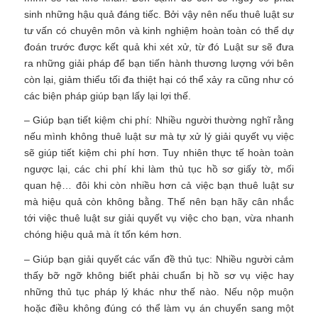
sinh những hậu quả đáng tiếc. Bởi vậy nên nếu thuê luật sư
tư vấn có chuyên môn và kinh nghiệm hoàn toàn có thể dự
đoán trước được kết quả khi xét xử, từ đó Luật sư sẽ đưa
ra những giải pháp để bạn tiến hành thương lượng với bên
còn lại, giảm thiểu tối đa thiệt hại có thể xảy ra cũng như có
các biện pháp giúp bạn lấy lại lợi thế.
– Giúp bạn tiết kiệm chi phí: Nhiều người thường nghĩ rằng
nếu mình không thuê luật sư mà tự xử lý giải quyết vụ việc
sẽ giúp tiết kiệm chi phí hơn. Tuy nhiên thực tế hoàn toàn
ngược lại, các chi phí khi làm thủ tục hồ sơ giấy tờ, mối
quan hệ… đôi khi còn nhiều hơn cả việc bạn thuê luật sư
mà hiệu quả còn không bằng. Thế nên bạn hãy cân nhắc
tới việc thuê luật sư giải quyết vụ việc cho bạn, vừa nhanh
chóng hiệu quả mà ít tốn kém hơn.
– Giúp bạn giải quyết các vấn đề thủ tục: Nhiều người cảm
thấy bỡ ngỡ không biết phải chuẩn bị hồ sơ vụ việc hay
những thủ tục pháp lý khác như thế nào. Nếu nộp muộn
hoặc điều không đúng có thể làm vụ án chuyển sang một