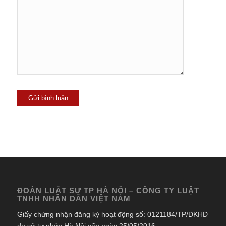
ĐOÀN LUẬT SƯ TP HÀ NỘI – CÔNG TY LUẬT
TNHH NHÂN DÂN VIỆT NAM
Giấy chứng nhận đăng ký hoạt động số: 0121184/TP/ĐKHĐ
do sở tư pháp Hà Nội cấp ngày 25/05/2016