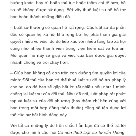
hướng khác, hay trì hoãn thủ tục hoặc thậm chí tệ hơn, hồ
sơ sẽ không được sử dụng. Bởi vậy thuê luật sư sẽ hỗ trợ
bạn hoàn thành những điều đó.
– Luật sư thường có quan hệ rất rộng: Các luật sư đa phần
đều có quan hệ xã hội khá rộng bởi họ phải tham gia giải
quyết nhiều vụ việc, do đó tiếp xúc với nhiều tầng lớp xã hội
cũng như nhiều thành viên trong viện kiểm sát và tòa án.
Mối quan hệ này sẽ giúp vụ việc của bạn được giải quyết
nhanh chóng và trôi chảy hơn.
– Giúp bạn không cô đơn trên con đường tìm quyền lợi của
mình: Đối thủ của bạn có thể thuê luật sư để hỗ trợ pháp lý
cho họ, do đó bạn sẽ gặp bất lợi rất nhiều nếu như 1 mình
chống lại luật sư của đối thủ. Như đã nói, luật pháp rất phức
tạp và luật sư của đối phương (hay thậm chí bên cùng với
bạn trong một hợp đồng thỏa thuận) cũng sẽ tận dụng lợi
thế của sự bất bình đẳng này
Với tất cả những lý do trên chắc hẳn bạn đã có thể trả lời
được cho mình câu hỏi
Có nên thuê luật sư tư vấn không
.