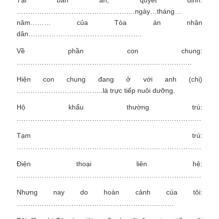
…………………………………………….ngày…tháng…
năm……… của Tòa án nhân
dân…………………………………………..
Về phần con chung:
…………………………………………………………………..
Hiện con chung đang ở với anh (chị)
………………………………..là trực tiếp nuôi dưỡng.
Hộ khẩu thường trú:
…………………………………………………………………………
Tạm trú:
………………………………………………………………………………
Điện thoại liên hệ:
……………………………………………………………………………
Nhưng nay do hoàn cảnh của tôi:
……………………………………………………………