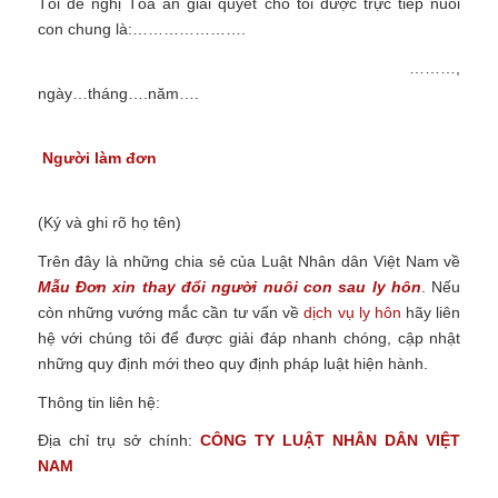
Tôi đề nghị Tòa án giải quyết cho tôi được trực tiếp nuôi
con chung là:………………….
………,
ngày…tháng….năm….
Người làm đơn
(Ký và ghi rõ họ tên)
Trên đây là những chia sẻ của Luật Nhân dân Việt Nam về
Mẫu Đơn xin thay đổi người nuôi con sau ly hôn
.
Nếu
còn những vướng mắc cần tư vấn về
dịch vụ ly hôn
hãy liên
hệ với chúng tôi để được giải đáp nhanh chóng, cập nhật
những quy định mới theo quy định pháp luật hiện hành.
Thông tin liên hệ:
Địa chỉ trụ sở chính:
CÔNG TY
LUẬT NHÂN DÂN VIỆT
NAM