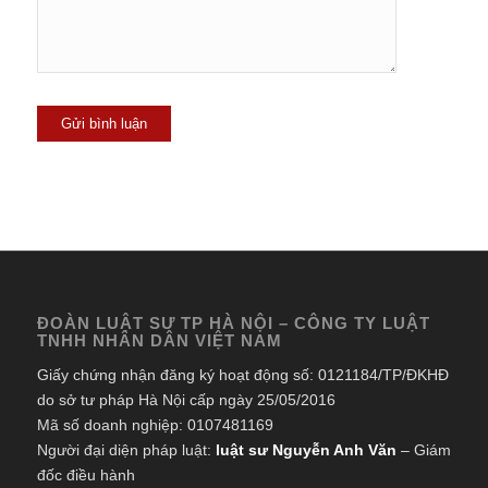
ĐOÀN LUẬT SƯ TP HÀ NỘI – CÔNG TY LUẬT
TNHH NHÂN DÂN VIỆT NAM
Giấy chứng nhận đăng ký hoạt động số: 0121184/TP/ĐKHĐ
do sở tư pháp Hà Nội cấp ngày 25/05/2016
Mã số doanh nghiệp: 0107481169
Người đại diện pháp luật:
luật sư Nguyễn Anh Văn
– Giám
đốc điều hành