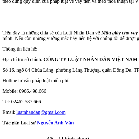
theo đúng quy định của pháp luật về vay tiền và theo thỏa thuận tại 
Trên đây là những chia sẻ của Luật Nhân Dân về
Mẫu giấy cho vay 
mình. Nếu còn những vướng mắc hãy liên hệ với chúng tôi để được g
Thông tin liên hệ:
Địa chỉ trụ sở chính:
CÔNG TY LUẬT NHÂN DÂN VIỆT NAM
Số 16, ngõ 84 Chùa Láng, phường Láng Thượng, quận Đống Đa, T
Hotline tư vấn pháp luật miễn phí:
Mobile: 0966.498.666
Tel: 02462.587.666
Email:
luatnhandan@gmail.com
Tác giả:
Luật sư
Nguyễn Anh Văn
3/5 - (2 bình chọn)