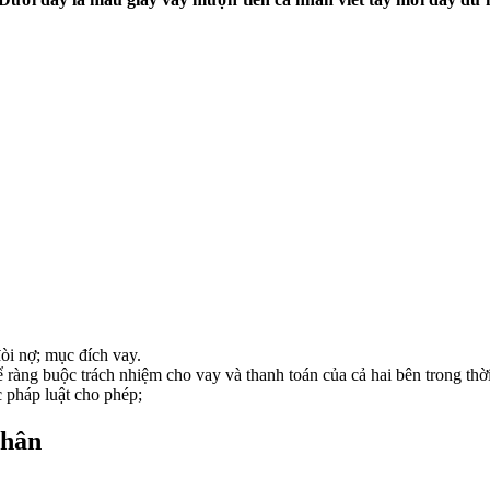
đòi nợ; mục đích vay.
ràng buộc trách nhiệm cho vay và thanh toán của cả hai bên trong thời
 pháp luật cho phép;
nhân