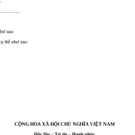
…
…………..
như sau:
ụ thể như sau:
CỘNG HÒA XÃ HỘI CHỦ NGHĨA VIỆT NAM
Độc lập – Tự do – Hạnh phúc