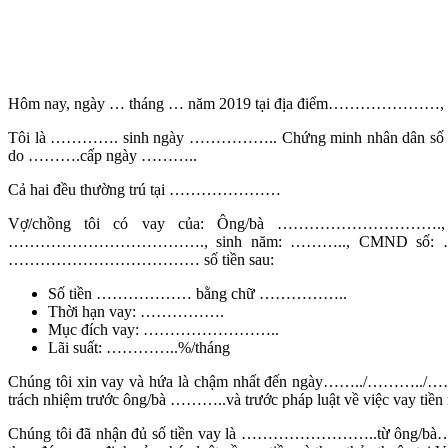
Hôm nay, ngày … tháng … năm 2019 tại địa điểm…………………, ch
Tôi là …………. sinh ngày …………….. Chứng minh nhân dân
do ……….cấp ngày ………..
Cả hai đều thường trú tại …………………
Vợ/chồng tôi có vay của: Ông/bà ………………………
………………………………., sinh năm: ……….., CMND số: …………
……………………………… số tiền sau:
Số tiền ……………… bằng chữ ……………..
Thời hạn vay: …………….
Mục đích vay: ……………………..
Lãi suất: …………..%/tháng
Chúng tôi xin vay và hứa là chậm nhất đến ngày……../………../……..
trách nhiệm trước ông/bà ………..và trước pháp luật về việc vay tiền 
Chúng tôi đã nhận đủ số tiền vay là ……………………..từ ông/bà………..và