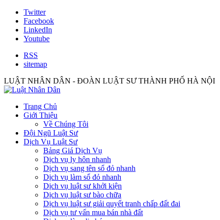
Twitter
Facebook
LinkedIn
Youtube
RSS
sitemap
LUẬT NHÂN DÂN - ĐOÀN LUẬT SƯ THÀNH PHỐ HÀ NỘI
Trang Chủ
Giới Thiệu
Về Chúng Tôi
Đội Ngũ Luật Sư
Dịch Vụ Luật Sư
Bảng Giá Dịch Vụ
Dịch vụ ly hôn nhanh
Dịch vụ sang tên sổ đỏ nhanh
Dịch vụ làm sổ đỏ nhanh
Dịch vụ luật sư khởi kiện
Dịch vụ luật sư bào chữa
Dịch vụ luật sư giải quyết tranh chấp đất đai
Dịch vụ tư vấn mua bán nhà đất