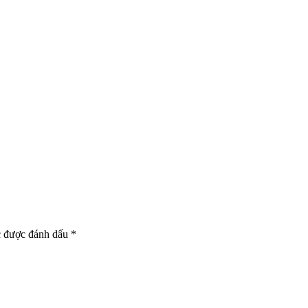
c được đánh dấu
*