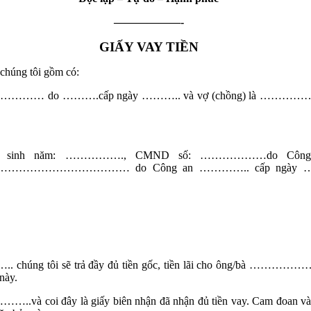
——————-
GIẤY VAY TIỀN
úng tôi gồm có:
 số ………… do ……….cấp ngày ……….. và vợ (chồng) là …………
…., sinh năm: ……………., CMND số: ………………do C
…………………… do Công an ………….. cấp ngày …………….., c
 chúng tôi sẽ trả đầy đủ tiền gốc, tiền lãi cho ông/bà ……………………
này.
 coi đây là giấy biên nhận đã nhận đủ tiền vay. Cam đoan và xin 