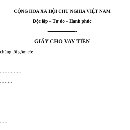
CỘNG HÒA XÃ HỘI CHỦ NGHĨA VIỆT NAM
Độc lập – Tự do – Hạnh phúc
——————-
GIẤY CHO VAY TIỀN
úng tôi gồm có:
………………
……….
……