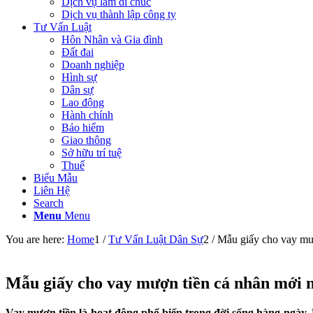
Dịch vụ làm di chúc
Dịch vụ thành lập công ty
Tư Vấn Luật
Hôn Nhân và Gia đình
Đất đai
Doanh nghiệp
Hình sự
Dân sự
Lao động
Hành chính
Bảo hiểm
Giao thông
Sở hữu trí tuệ
Thuế
Biểu Mẫu
Liên Hệ
Search
Menu
Menu
You are here:
Home
1
/
Tư Vấn Luật Dân Sự
2
/
Mẫu giấy cho vay mư
Mẫu giấy cho vay mượn tiền cá nhân mới 
Vay mượn tiền là hoạt động phổ biến trong đời sống hàng ngày.