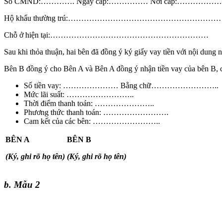
Số CMND:…………. Ngày cấp:…………… Nơi cấp:……………
Hộ khẩu thường trú:…………………………………………………
Chỗ ở hiện tại:……………………………………………………
Sau khi thỏa thuận, hai bên đã đồng ý ký giấy vay tiền với nội dung 
Bên B đồng ý cho Bên A và Bên A đồng ý nhận tiền vay của bên B, c
Số tiền vay: ………………… Bằng chữ……………………..
Mức lãi suất: ……………………..
Thời điểm thanh toán: …………………..
Phương thức thanh toán: …………………….
Cam kết của các bên: ……………………..
BÊN A
BÊN B
(Ký, ghi rõ họ tên)
(Ký, ghi rõ họ tên)
b. Mẫu 2