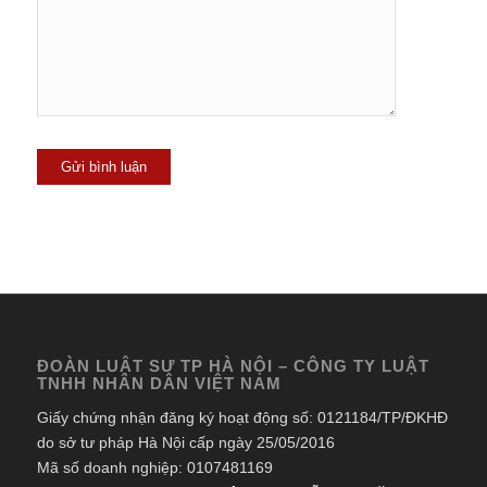
ĐOÀN LUẬT SƯ TP HÀ NỘI – CÔNG TY LUẬT
TNHH NHÂN DÂN VIỆT NAM
Giấy chứng nhận đăng ký hoạt động số: 0121184/TP/ĐKHĐ
do sở tư pháp Hà Nội cấp ngày 25/05/2016
Mã số doanh nghiệp: 0107481169