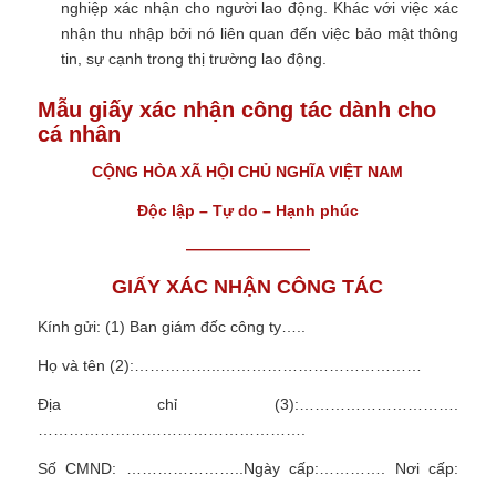
nghiệp xác nhận cho người lao động. Khác với việc xác
nhận thu nhập bởi nó liên quan đến việc bảo mật thông
tin, sự cạnh trong thị trường lao động.
Mẫu giấy xác nhận công tác dành cho
cá nhân
CỘNG HÒA XÃ HỘI CHỦ NGHĨA VIỆT NAM
Độc lập – Tự do – Hạnh phúc
————————
GIẤY XÁC NHẬN CÔNG TÁC
Kính gửi: (1) Ban giám đốc công ty…..
Họ và tên (2):……………..…………………………………
Địa chỉ (3):………………………….
…………………………………………….
Số CMND: …………………..Ngày cấp:…………. Nơi cấp:
……..…………