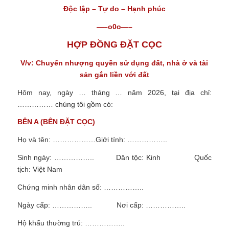
Độc lập – Tự do – Hạnh phúc
—–o0o—–
HỢP ĐỒNG ĐẶT CỌC
V/v: Chuyển nhượng quyền sử dụng đất, nhà ở và tài
sản gắn liền với đất
Hôm nay, ngày … tháng … năm 2026, tại địa chỉ:
…………… chúng tôi gồm có:
BÊN A (BÊN ĐẶT CỌC)
Họ và tên: ………………Giới tính: ……………..
Sinh ngày:
……………..
Dân tộc: Kinh Quốc
tịch: Việt Nam
Chứng minh nhân dân số: ……………..
Ngày cấp: ……………..
Nơi cấp: ……………..
Hộ khẩu thường trú:
……………..