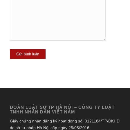
ĐOÀN LUẬT SƯ TP HÀ NỘI – CÔNG TY LUẬT
TNHH NHÂN DÂN VIỆT NAM
Giấy chứng nhận đăng ký hoạt động số: 0121184/TP/ĐKHĐ
do sở tư pháp Hà Nội cấp ngày 25/05/2016