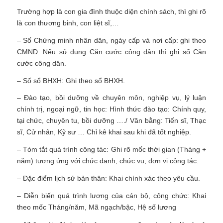
Trường hợp là con gia đình thuộc diện chính sách, thì ghi rõ
là con thương binh, con liệt sĩ,…
– Số Chứng minh nhân dân, ngày cấp và nơi cấp: ghi theo
CMND. Nếu sử dụng Căn cước công dân thì ghi số Căn
cước công dân.
– Số sổ BHXH: Ghi theo sổ BHXH.
– Đào tạo, bồi dưỡng về chuyên môn, nghiệp vụ, lý luận
chính trị, ngoại ngữ, tin học: Hình thức đào tạo: Chính quy,
tại chức, chuyên tu, bồi dưỡng …./ Văn bằng: Tiến sĩ, Thạc
sĩ, Cử nhân, Kỹ sư … Chỉ kê khai sau khi đã tốt nghiệp.
– Tóm tắt quá trình công tác: Ghi rõ mốc thời gian (Tháng +
năm) tương ứng với chức danh, chức vụ, đơn vị công tác.
– Đặc điểm lịch sử bản thân: Khai chính xác theo yêu cầu.
– Diễn biến quá trình lương của cán bộ, công chức: Khai
theo mốc Tháng/năm, Mã ngạch/bậc, Hệ số lương