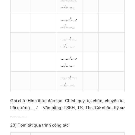
…/……
……./….-
…/……
……./….-
…/……
……./….-
…/……
……./….-
…/……
Ghi chú:
Hình thức đào tạo: Chính quy, tại chức, chuyên tu,
bồi dưỡng …./
Văn bằng: TSKH, TS, Ths, Cử nhân, Kỹ sư
…………
28) Tóm tắt quá trình công tác