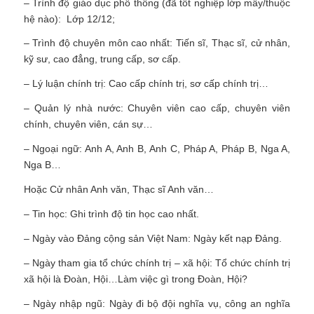
– Trình độ giáo dục phổ thông (đã tốt nghiệp lớp mấy/thuộc
hệ nào): Lớp 12/12;
– Trình độ chuyên môn cao nhất: Tiến sĩ, Thạc sĩ, cử nhân,
kỹ sư, cao đẳng, trung cấp, sơ cấp.
– Lý luận chính trị: Cao cấp chính trị, sơ cấp chính trị…
– Quản lý nhà nước: Chuyên viên cao cấp, chuyên viên
chính, chuyên viên, cán sự…
– Ngoại ngữ: Anh A, Anh B, Anh C, Pháp A, Pháp B, Nga A,
Nga B…
Hoặc Cử nhân Anh văn, Thạc sĩ Anh văn…
– Tin học: Ghi trình độ tin học cao nhất.
– Ngày vào Đảng cộng sản Việt Nam: Ngày kết nạp Đảng.
– Ngày tham gia tổ chức chính trị – xã hội: Tổ chức chính trị
xã hội là Đoàn, Hội…Làm việc gì trong Đoàn, Hội?
– Ngày nhập ngũ: Ngày đi bộ đội nghĩa vụ, công an nghĩa