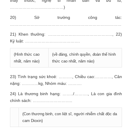
thày thuốc, nghệ sĩ nhân dân và ưu tú,
…………………………………)
20) Sở trường công tác:
………………………………………………………………………………
21) Khen thưởng: ……………………………………….., 22)
Kỷ luật: ………………………………….
(Hình thức cao
(về đảng, chính quyền, đoàn thể hình
nhất, năm nào)
thức cao nhất, năm nào)
23) Tình trạng sức khoẻ: ………., Chiều cao:…………, Cân
nặng: …………kg, Nhóm máu: ……….
24) Là thương binh hạng: ……../………., Là con gia đình
chính sách: ………………………..
(Con thương binh, con liệt sĩ, người nhiễm chất độc da
cam Dioxin)