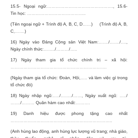
15.5- Ngoại ngữ:………………………………………., 15.6-
Tin học: …………………………………..
(Tên ngoại ngữ + Trình độ A, B, C, D……)
(Trình độ A, B,
C,…….)
16) Ngày vào Đảng Cộng sản Việt Nam:……./……./….,
Ngày chính thức:……../………/…..
17) Ngày tham gia tổ chức chính trị – xã hội:
………………………………………………………….
(Ngày tham gia tổ chức: Đoàn, Hội,….. và làm việc gì trong
tổ chức đó)
18) Ngày nhập ngũ:…../……../……, Ngày xuất ngũ: …../
……./……… Quân hàm cao nhất:……….
19) Danh hiệu được phong tặng cao nhất
……………………………………………………………..
(Anh hùng lao động, anh hùng lực lượng vũ trang; nhà giáo,