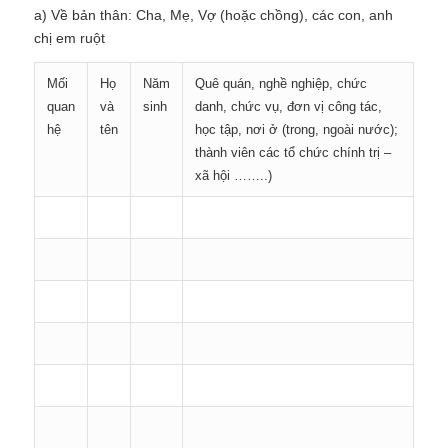
a) Về bản thân: Cha, Mẹ, Vợ (hoặc chồng), các con, anh
chị em ruột
Mối
Họ
Năm
Quê quán, nghề nghiệp, chức
quan
và
sinh
danh, chức vụ, đơn vị công tác,
hệ
tên
học tập, nơi ở (trong, ngoài nước);
thành viên các tổ chức chính trị –
xã hội ……..)