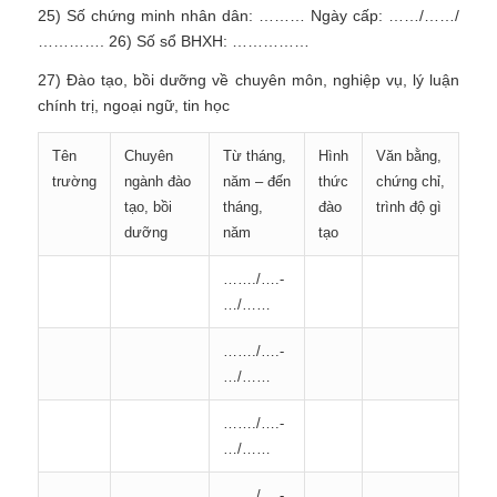
25) Số chứng minh nhân dân: ……… Ngày cấp: ……/……/
…………. 26) Số sổ BHXH: ……………
27) Đào tạo, bồi dưỡng về chuyên môn, nghiệp vụ, lý luận
chính trị, ngoại ngữ, tin học
Tên
Chuyên
Từ tháng,
Hình
Văn bằng,
trường
ngành đào
năm – đến
thức
chứng chỉ,
tạo, bồi
tháng,
đào
trình độ gì
dưỡng
năm
tạo
……./….-
…/……
……./….-
…/……
……./….-
…/……
……./….-