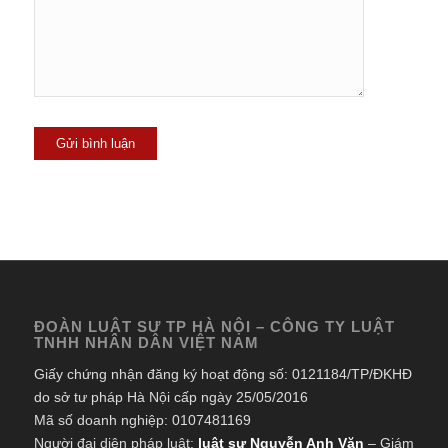
ĐOÀN LUẬT SƯ TP HÀ NỘI – CÔNG TY LUẬT
TNHH NHÂN DÂN VIỆT NAM
Giấy chứng nhận đăng ký hoạt động số: 0121184/TP/ĐKHĐ
do sở tư pháp Hà Nội cấp ngày 25/05/2016
Mã số doanh nghiệp: 0107481169
Người đại diện pháp luật:
luật sư Nguyễn Anh Văn
– Giám