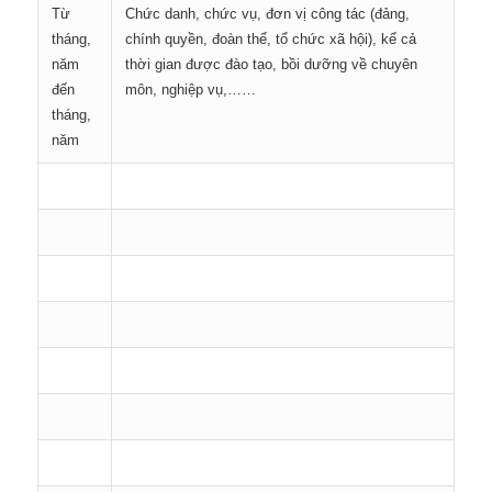
Từ
Chức danh, chức vụ, đơn vị công tác (đảng,
tháng,
chính quyền, đoàn thể, tổ chức xã hội), kể cả
năm
thời gian được đào tạo, bồi dưỡng về chuyên
đến
môn, nghiệp vụ,……
tháng,
năm