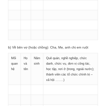
b) Về bên vợ (hoặc chồng): Cha, Mẹ, anh chị em ruột
Mối
Họ
Năm
Quê quán, nghề nghiệp, chức
quan
và
sinh
danh, chức vụ, đơn vị công tác,
hệ
tên
học tập, nơi ở (trong, ngoài nước);
thành viên các tổ chức chính trị –
xã hội ……..)