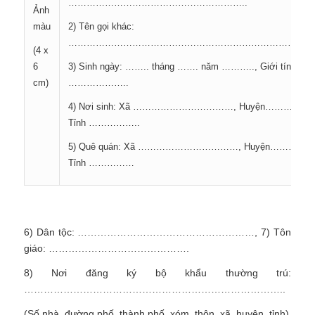
…………………………………………………..
Ảnh
màu
2) Tên gọi khác:
………………………………………………………………………
(4 x
6
3) Sinh ngày: …….. tháng ……. năm ……….., Giới tính (nam
cm)
………………..
4) Nơi sinh: Xã ……………………………, Huyện……………
Tỉnh ……………..
5) Quê quán: Xã ……………………………, Huyện……………
Tỉnh ……………
6) Dân tộc: ………………………………………………, 7) Tôn
giáo: …………………………………….
8) Nơi đăng ký bộ khẩu thường trú:
……………………………………………………………………..
(Số nhà, đường phố, thành phố, xóm, thôn, xã, huyện, tỉnh)