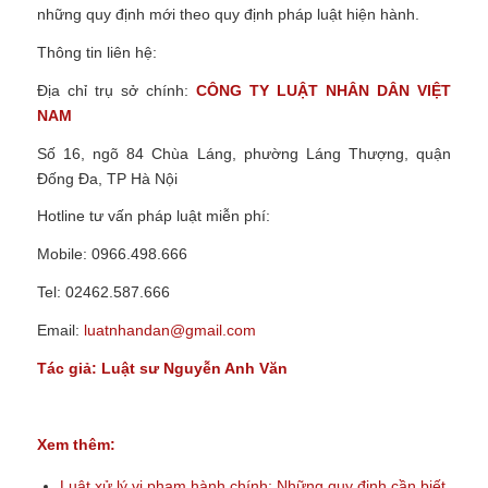
những quy định mới theo quy định pháp luật hiện hành.
Thông tin liên hệ:
Địa chỉ trụ sở chính:
CÔNG TY LUẬT NHÂN DÂN VIỆT
NAM
Số 16, ngõ 84 Chùa Láng, phường Láng Thượng, quận
Đống Đa, TP Hà Nội
Hotline tư vấn pháp luật miễn phí:
Mobile: 0966.498.666
Tel: 02462.587.666
Email:
luatnhandan@gmail.com
Tác giả:
Luật sư
Nguyễn Anh Văn
Xem thêm:
Luật xử lý vi phạm hành chính: Những quy định cần biết