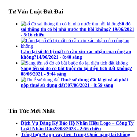
Tư Vấn Luật Đất Đai
Sổ đỏ
sai thông tin có bị nhà nước thu hồi không?
19/06/2021
- 5:16 chiều
Làm lại sổ đỏ bị mất có cần xin xác nhận của công an
không?
14/06/2021 - 8:40 sáng
Sang tên sổ đỏ có bắt buộc đo lại diện tích đất không?
08/06/2021 - 9:44 sáng
Thuế sử dụng đất là gì và ai phải
nộp thuế sử dụng đất?
07/06/2021 - 8:59 sáng
Tin Tức Mới Nhất
Dịch Vụ Đăng Ký Bảo Hộ Nhãn Hiệu Logo – Công Ty
Luật Nhân Dân
28/03/2023 - 2:56 chiều
Tổng hợp 9 app vay tiền Trung Quốc nặng lãi không