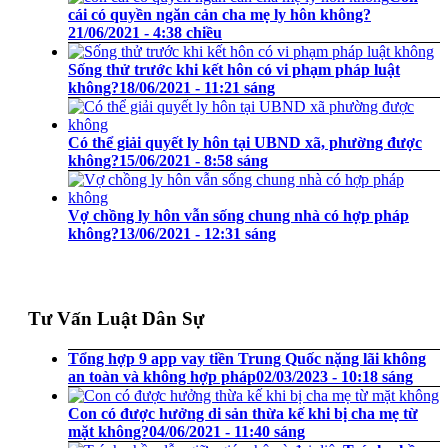
cái có quyền ngăn cản cha mẹ ly hôn không?
21/06/2021 - 4:38 chiều
Sống thử trước khi kết hôn có vi phạm pháp luật
không?
18/06/2021 - 11:21 sáng
Có thể giải quyết ly hôn tại UBND xã, phường được
không?
15/06/2021 - 8:58 sáng
Vợ chồng ly hôn vẫn sống chung nhà có hợp pháp
không?
13/06/2021 - 12:31 sáng
Tư Vấn Luật Dân Sự
Tổng hợp 9 app vay tiền Trung Quốc nặng lãi không
an toàn và không hợp pháp
02/03/2023 - 10:18 sáng
Con có được hưởng di sản thừa kế khi bị cha mẹ từ
mặt không?
04/06/2021 - 11:40 sáng