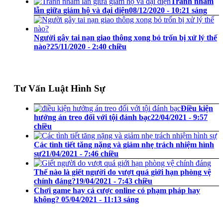
Tránh nhầm
lẫn giữa giám hộ và đại diện
08/12/2020 - 10:21 sáng
Người gây tai nạn giao thông xong bỏ trốn bị xử lý thế
nào?
25/11/2020 - 2:40 chiều
Tư Vấn Luật Hình Sự
Điều kiện
hưởng án treo đối với tội đánh bạc
22/04/2021 - 9:57
chiều
Các tình tiết tăng nặng và giảm nhẹ trách nhiệm hình
sự
21/04/2021 - 7:46 chiều
Thế nào là giết người do vượt quá giới hạn phòng vệ
chính đáng?
19/04/2021 - 7:43 chiều
Chơi game hay cá cược online có phạm pháp hay
không?
05/04/2021 - 11:13 sáng