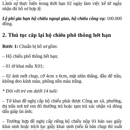
Lãnh sự thực hiện trong thời hạn 02 ngày làm việc kể từ ngày
nhận đủ hồ sơ hợp lệ.
Lệ phí gia hạn hộ chiếu ngoại giao, hộ chiếu công vụ:
100.000
đồng.
2. Thủ tục cấp lại hộ chiếu phổ thông hết hạn
Bước 1:
Chuẩn bị hồ sơ gồm:
– Hộ chiếu phổ thông hết hạn;
– 01 tờ khai mẫu X01;
– 02 ảnh mới chụp, cỡ 4cm x 6cm, mặt nhìn thẳng, đầu để trần,
không đeo kính màu, phông nền màu trắng.
* Đối với trẻ em dưới 14 tuổi:
– Tờ khai đề nghị cấp hộ chiếu phải được Công an xã, phường,
thị trấn nơi trẻ em đó thường trú hoặc tạm trú xác nhận và đóng
dấu giáp lai ảnh;
– Trường hợp đề nghị cấp riêng hộ chiếu nộp 01 bản sao giấy
khai sinh hoặc trích lục giấy khai sinh (nếu là bản chụp thì xuất