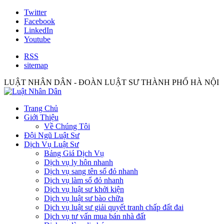
Twitter
Facebook
LinkedIn
Youtube
RSS
sitemap
LUẬT NHÂN DÂN - ĐOÀN LUẬT SƯ THÀNH PHỐ HÀ NỘI
Trang Chủ
Giới Thiệu
Về Chúng Tôi
Đội Ngũ Luật Sư
Dịch Vụ Luật Sư
Bảng Giá Dịch Vụ
Dịch vụ ly hôn nhanh
Dịch vụ sang tên sổ đỏ nhanh
Dịch vụ làm sổ đỏ nhanh
Dịch vụ luật sư khởi kiện
Dịch vụ luật sư bào chữa
Dịch vụ luật sư giải quyết tranh chấp đất đai
Dịch vụ tư vấn mua bán nhà đất