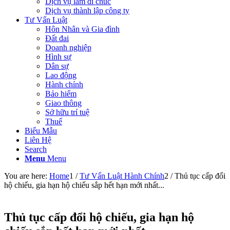
Dịch vụ làm di chúc
Dịch vụ thành lập công ty
Tư Vấn Luật
Hôn Nhân và Gia đình
Đất đai
Doanh nghiệp
Hình sự
Dân sự
Lao động
Hành chính
Bảo hiểm
Giao thông
Sở hữu trí tuệ
Thuế
Biểu Mẫu
Liên Hệ
Search
Menu
Menu
You are here:
Home
1
/
Tư Vấn Luật Hành Chính
2
/
Thủ tục cấp đổi
hộ chiếu, gia hạn hộ chiếu sắp hết hạn mới nhất...
Thủ tục cấp đổi hộ chiếu, gia hạn hộ