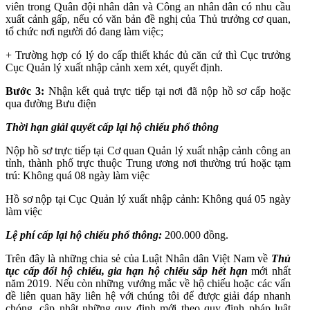
viên trong Quân đội nhân dân và Công an nhân dân có nhu cầu
xuất cảnh gấp, nếu có văn bản đề nghị của Thủ trưởng cơ quan,
tổ chức nơi người đó đang làm việc;
+ Trường hợp có lý do cấp thiết khác đủ căn cứ thì Cục trưởng
Cục Quản lý xuất nhập cảnh xem xét, quyết định.
Bước 3:
Nhận kết quả trực tiếp tại nơi đã nộp hồ sơ cấp hoặc
qua đường Bưu điện
Thời hạn giải quyết cấp lại hộ chiếu phổ thông
Nộp hồ sơ trực tiếp tại Cơ quan Quản lý xuất nhập cảnh công an
tỉnh, thành phố trực thuộc Trung ương nơi thường trú hoặc tạm
trú: Không quá 08 ngày làm việc
Hồ sơ nộp tại Cục Quản lý xuất nhập cảnh: Không quá 05 ngày
làm việc
Lệ phí cấp lại hộ chiếu phổ thông:
200.000 đồng.
Trên đây là những chia sẻ của Luật Nhân dân Việt Nam về
Thủ
tục cấp đổi hộ chiếu, gia hạn hộ chiếu sắp hết hạn
mới nhất
năm 2019.
Nếu còn những vướng mắc về hộ chiếu hoặc các vấn
đề liên quan hãy liên hệ với chúng tôi để được giải đáp nhanh
chóng, cập nhật những quy định mới theo quy định pháp luật