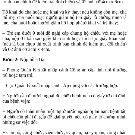
trình bản chính để kiểm tra, đối chiếu) và 02 ảnh cỡ 4cm x 6cm.
Tờ khai do cha hoặc mẹ khai và ký thay; nếu không còn mẹ, cha
thì mẹ, cha nuôi hoặc người giám hộ (có giấy tờ chứng minh là
mẹ, cha nuôi hoặc người giám hộ hợp pháp) khai và ký thay;
– Trẻ em dưới 9 tuổi đề nghị cấp chung hộ chiếu với mẹ hoặc
cha, nộp 01 bản sao giấy khai sinh hoặc trích lục giấy khai sinh
(nếu là bản chụp thì xuất trình bản chính để kiểm tra, đối chiếu)
và 02 ảnh cỡ 3cm x 4cm.
Bước 2:
Nộp hồ sơ tại:
– Phòng Quản lý xuất nhập cảnh Công an cấp tỉnh nơi thường
trú hoặc tạm trú;
– Cục Quản lý xuất nhập cảnh. Áp dụng với các trường hợp:
+ Người cần đi nước ngoài để chữa bệnh nếu có giấy tờ chỉ định
của bệnh viện;
+ Người có thân nhân ruột thịt ở nước ngoài bị tai nạn, bệnh tật,
bị chết cần phải đi gấp để giải quyết, nếu có giấy tờ chứng minh
những sự việc đó;
+ Cán bộ, công chức, viên chức, sỹ quan, hạ sỹ quan, công nhân