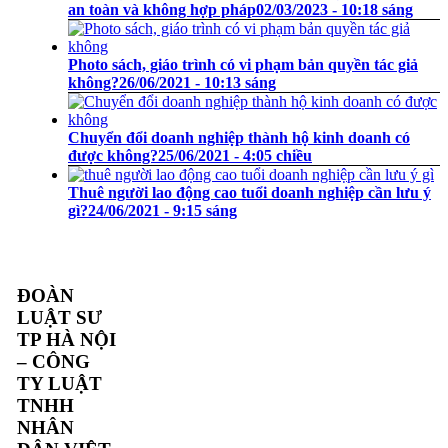
an toàn và không hợp pháp
02/03/2023 - 10:18 sáng
Photo sách, giáo trình có vi phạm bản quyền tác giả
không?
26/06/2021 - 10:13 sáng
Chuyển đổi doanh nghiệp thành hộ kinh doanh có
được không?
25/06/2021 - 4:05 chiều
Thuê người lao động cao tuổi doanh nghiệp cần lưu ý
gì?
24/06/2021 - 9:15 sáng
ĐOÀN
LUẬT SƯ
TP HÀ NỘI
– CÔNG
TY LUẬT
TNHH
NHÂN