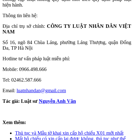
hiện hành.
Thông tin liên hệ:
Địa chỉ trụ sở chính:
CÔNG TY LUẬT NHÂN DÂN VIỆT
NAM
Số 16, ngõ 84 Chùa Láng, phường Láng Thượng, quận Đống
Đa, TP Hà Nội
Hotline tư vấn pháp luật miễn phí:
Mobile: 0966.498.666
Tel: 02462.587.666
Email:
luatnhandan@gmail.com
Tác giả:
Luật sư
Nguyễn Anh Văn
Xem thêm:
Thủ tục và Mẫu tờ khai xin cấp hộ chiếu X01 mới nhất
Mất hộ chiếu có xin cấp lại được không, thủ tục như thế