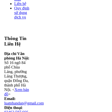
Liên hệ
Quy định
sử dụng
dịch vụ
Thông Tin
Liên Hệ
Địa chỉ Văn
phòng Hà Nội:
Số 16 ngõ 84
phố Chùa
Láng, phường
Láng Thượng,
quận Đống Đa,
thành phố Hà
Nội. <
Xem bản
đồ
>
Email:
luatnhandan@gmail.com
Điện thoại
: