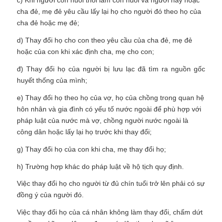
c) Khi người con nuôi thôi làm con nuôi và người này hoặc
cha đẻ, mẹ đẻ yêu cầu lấy lại họ cho người đó theo họ của
cha đẻ hoặc mẹ đẻ;
d) Thay đổi họ cho con theo yêu cầu của cha đẻ, mẹ đẻ
hoặc của con khi xác định cha, mẹ cho con;
đ) Thay đổi họ của người bị lưu lạc đã tìm ra nguồn gốc
huyết thống của mình;
e) Thay đổi họ theo họ của vợ, họ của chồng trong quan hệ
hôn nhân và gia đình có yếu tố nước ngoài để phù hợp với
pháp luật của nước mà vợ, chồng người nước ngoài là
công dân hoặc lấy lại họ trước khi thay đổi;
g) Thay đổi họ của con khi cha, mẹ thay đổi họ;
h) Trường hợp khác do pháp luật về hộ tịch quy định.
Việc thay đổi họ cho người từ đủ chín tuổi trở lên phải có sự
đồng ý của người đó.
Việc thay đổi họ của cá nhân không làm thay đổi, chấm dứt