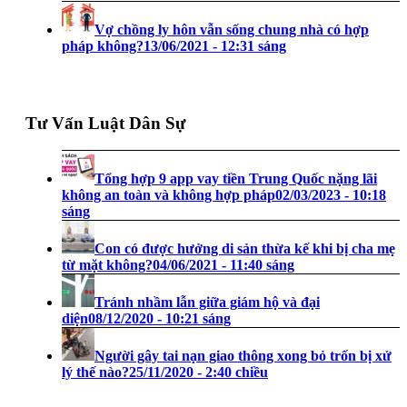
Vợ chồng ly hôn vẫn sống chung nhà có hợp
pháp không?
13/06/2021 - 12:31 sáng
Tư Vấn Luật Dân Sự
Tổng hợp 9 app vay tiền Trung Quốc nặng lãi
không an toàn và không hợp pháp
02/03/2023 - 10:18
sáng
Con có được hưởng di sản thừa kế khi bị cha mẹ
từ mặt không?
04/06/2021 - 11:40 sáng
Tránh nhầm lẫn giữa giám hộ và đại
diện
08/12/2020 - 10:21 sáng
Người gây tai nạn giao thông xong bỏ trốn bị xử
lý thế nào?
25/11/2020 - 2:40 chiều