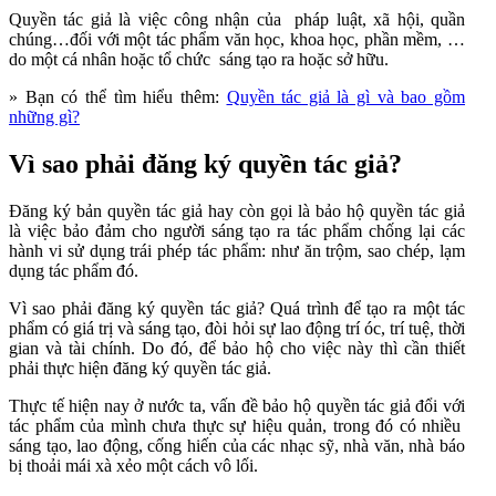
Quyền tác giả là việc công nhận của pháp luật, xã hội, quần
chúng…đối với một tác phẩm văn học, khoa học, phần mềm, …
do một cá nhân hoặc tổ chức sáng tạo ra hoặc sở hữu.
» Bạn có thể tìm hiểu thêm:
Quyền tác giả là gì và bao gồm
những gì?
Vì sao phải đăng ký quyền tác giả?
Đăng ký bản quyền tác giả hay còn gọi là bảo hộ quyền tác giả
là việc bảo đảm cho người sáng tạo ra tác phẩm chống lại các
hành vi sử dụng trái phép tác phẩm: như ăn trộm, sao chép, lạm
dụng tác phẩm đó.
Vì sao phải đăng ký quyền tác giả? Quá trình để tạo ra một tác
phẩm có giá trị và sáng tạo, đòi hỏi sự lao động trí óc, trí tuệ, thời
gian và tài chính. Do đó, để bảo hộ cho việc này thì cần thiết
phải thực hiện đăng ký quyền tác giả.
Thực tế hiện nay ở nước ta, vấn đề bảo hộ quyền tác giả đổi với
tác phẩm của mình chưa thực sự hiệu quản, trong đó có nhiều
sáng tạo, lao động, cống hiến của các nhạc sỹ, nhà văn, nhà báo
bị thoải mái xà xẻo một cách vô lối.