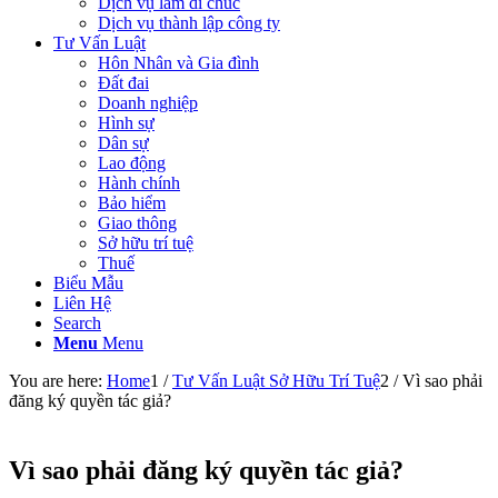
Dịch vụ làm di chúc
Dịch vụ thành lập công ty
Tư Vấn Luật
Hôn Nhân và Gia đình
Đất đai
Doanh nghiệp
Hình sự
Dân sự
Lao động
Hành chính
Bảo hiểm
Giao thông
Sở hữu trí tuệ
Thuế
Biểu Mẫu
Liên Hệ
Search
Menu
Menu
You are here:
Home
1
/
Tư Vấn Luật Sở Hữu Trí Tuệ
2
/
Vì sao phải
đăng ký quyền tác giả?
Vì sao phải đăng ký quyền tác giả?