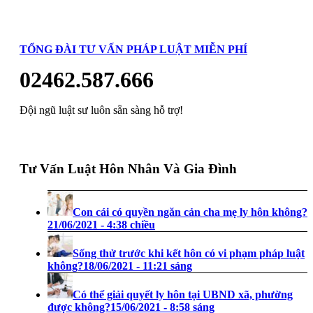
TỔNG ĐÀI TƯ VẤN PHÁP LUẬT MIỄN PHÍ
02462.587.666
Đội ngũ luật sư luôn sẵn sàng hỗ trợ!
Tư Vấn Luật Hôn Nhân Và Gia Đình
Con cái có quyền ngăn cản cha mẹ ly hôn không?
21/06/2021 - 4:38 chiều
Sống thử trước khi kết hôn có vi phạm pháp luật
không?
18/06/2021 - 11:21 sáng
Có thể giải quyết ly hôn tại UBND xã, phường
được không?
15/06/2021 - 8:58 sáng