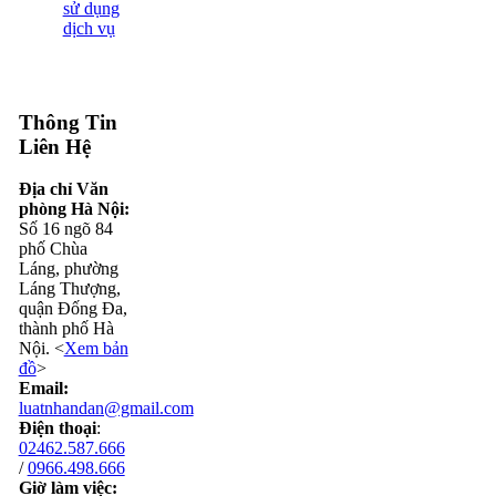
sử dụng
dịch vụ
Thông Tin
Liên Hệ
Địa chỉ Văn
phòng Hà Nội:
Số 16 ngõ 84
phố Chùa
Láng, phường
Láng Thượng,
quận Đống Đa,
thành phố Hà
Nội. <
Xem bản
đồ
>
Email:
luatnhandan@gmail.com
Điện thoại
:
02462.587.666
/
0966.498.666
Giờ làm việc: