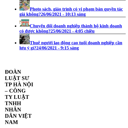
Photo sách, giáo trình có vi phạm bản quyền tác
giả không?
26/06/2021 - 10:13 sáng
Chuyển đổi doanh nghiệp thành hộ kinh doanh
có được không?
25/06/2021 - 4:05 chiều
Thuê người lao động cao tuổi doanh nghiệp cần
lưu ý gì?
24/06/2021 - 9:15 sáng
ĐOÀN
LUẬT SƯ
TP HÀ NỘI
– CÔNG
TY LUẬT
TNHH
NHÂN
DÂN VIỆT
NAM