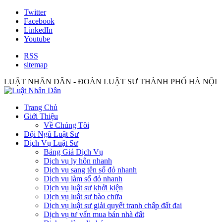
Twitter
Facebook
LinkedIn
Youtube
RSS
sitemap
LUẬT NHÂN DÂN - ĐOÀN LUẬT SƯ THÀNH PHỐ HÀ NỘI
Trang Chủ
Giới Thiệu
Về Chúng Tôi
Đội Ngũ Luật Sư
Dịch Vụ Luật Sư
Bảng Giá Dịch Vụ
Dịch vụ ly hôn nhanh
Dịch vụ sang tên sổ đỏ nhanh
Dịch vụ làm sổ đỏ nhanh
Dịch vụ luật sư khởi kiện
Dịch vụ luật sư bào chữa
Dịch vụ luật sư giải quyết tranh chấp đất đai
Dịch vụ tư vấn mua bán nhà đất