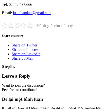
Tel: 02462.587.666
Email:
luatnhandan@gmail.com
Đánh giá chủ đề này
Share this entry
Share on Twitter
Share on Pinterest
Share on LinkedIn
Share by Mail
0
replies
Leave a Reply
Want to join the discussion?
Feel free to contribute!
Để lại một bình luận
Email của bạn sẽ không được hiển thị công khai.
Các trường bắt