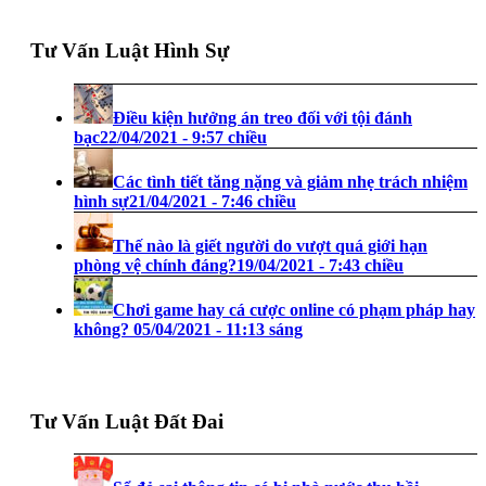
Tư Vấn Luật Hình Sự
Điều kiện hưởng án treo đối với tội đánh
bạc
22/04/2021 - 9:57 chiều
Các tình tiết tăng nặng và giảm nhẹ trách nhiệm
hình sự
21/04/2021 - 7:46 chiều
Thế nào là giết người do vượt quá giới hạn
phòng vệ chính đáng?
19/04/2021 - 7:43 chiều
Chơi game hay cá cược online có phạm pháp hay
không?
05/04/2021 - 11:13 sáng
Tư Vấn Luật Đất Đai