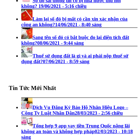
Sổ đỏ sai thông tin có bị nhà nước thu hồi
không?
19/06/2021 - 5:16 chiều
Làm lại sổ đỏ bị mất có cần xin xác nhận của
công an không?
14/06/2021 - 8:40 sáng
Sang tên sổ đỏ có bắt buộc đo lại diện tích đất
không?
08/06/2021 - 9:44 sáng
Thuế sử dụng đất là gì và ai phải nộp thuế sử
dụng đất?
07/06/2021 - 8:59 sáng
Tin Tức Mới Nhất
Dịch Vụ Đăng Ký Bảo Hộ Nhãn Hiệu Logo –
Công Ty Luật Nhân Dân
28/03/2023 - 2:56 chiều
Tổng hợp 9 app vay tiền Trung Quốc nặng lãi
không an toàn và không hợp pháp
02/03/2023 - 10:18
sáng