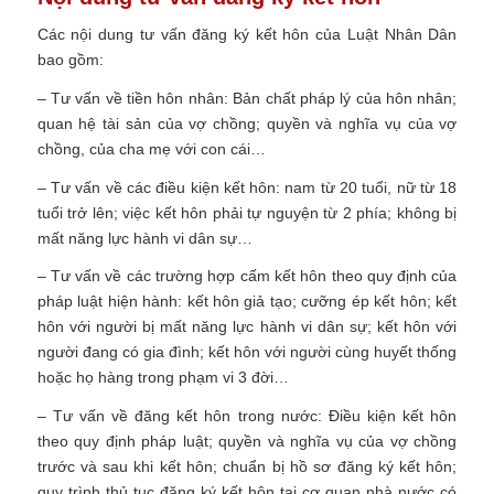
Các nội dung tư vấn đăng ký kết hôn của Luật Nhân Dân
bao gồm:
– Tư vấn về tiền hôn nhân: Bản chất pháp lý của hôn nhân;
quan hệ tài sản của vợ chồng; quyền và nghĩa vụ của vợ
chồng, của cha mẹ với con cái…
– Tư vấn về các điều kiện kết hôn: nam từ 20 tuổi, nữ từ 18
tuổi trở lên; việc kết hôn phải tự nguyện từ 2 phía; không bị
mất năng lực hành vi dân sự…
– Tư vấn về các trường hợp cấm kết hôn theo quy định của
pháp luật hiện hành: kết hôn giả tạo; cưỡng ép kết hôn; kết
hôn với người bị mất năng lực hành vi dân sự; kết hôn với
người đang có gia đình; kết hôn với người cùng huyết thống
hoặc họ hàng trong phạm vi 3 đời…
– Tư vấn về đăng kết hôn trong nước: Điều kiện kết hôn
theo quy định pháp luật; quyền và nghĩa vụ của vợ chồng
trước và sau khi kết hôn; chuẩn bị hồ sơ đăng ký kết hôn;
quy trình thủ tục đăng ký kết hôn tại cơ quan nhà nước có