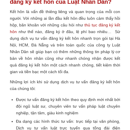
đăng ký kết hôn của Luật Nhân Dân?
Kết hôn là vấn đề thiêng liêng và quan trọng của mỗi con
người. Với những ai lần đầu kết hôn đều luôn cảm thấy hồi
hộp, băn khoăn với những câu hỏi như
thủ tục đăng ký kết
hôn
như thế nào, đăng ký ở đâu, lệ phí bao nhiêu…
Sử
dụng dịch vụ tư vấn đăng ký kết hôn nhanh trọn gói tại Hà
Nội, HCM, Đà Nẵng và trên toàn quốc của công ty Luật
Nhân Dân sẽ giúp bạn có thêm những thông tin pháp lý cơ
bản về hôn nhân cũng như nhanh chóng nhận được kết
quả đăng ký kết hôn một cách nhanh chóng, tiết kiệm thời
gian và tiền bạc một cách tối đa.
Những lợi ích khi sử dụng dịch vụ tư vấn đăng ký kết hôn
của chúng tôi:
Được tư vấn đăng ký kết hôn theo quy định mới nhất bởi
đội ngũ luật sư, chuyên viên tư vấn pháp luật chuyên
nghiệp, tận tâm, giàu kinh nghiệm
Đa dạng các hình thức tư vấn: trực tiếp tại văn phòng,
Dịch vụ tư vấn luật trực tuyến
qua tổng đài điện