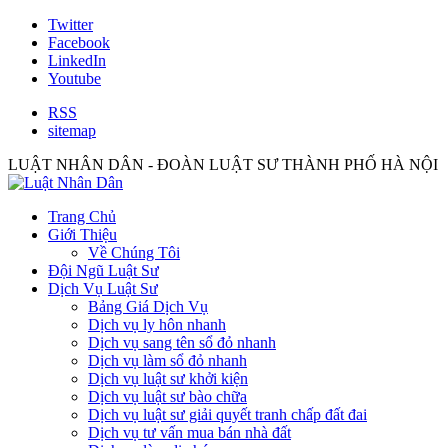
Twitter
Facebook
LinkedIn
Youtube
RSS
sitemap
LUẬT NHÂN DÂN - ĐOÀN LUẬT SƯ THÀNH PHỐ HÀ NỘI
Trang Chủ
Giới Thiệu
Về Chúng Tôi
Đội Ngũ Luật Sư
Dịch Vụ Luật Sư
Bảng Giá Dịch Vụ
Dịch vụ ly hôn nhanh
Dịch vụ sang tên sổ đỏ nhanh
Dịch vụ làm sổ đỏ nhanh
Dịch vụ luật sư khởi kiện
Dịch vụ luật sư bào chữa
Dịch vụ luật sư giải quyết tranh chấp đất đai
Dịch vụ tư vấn mua bán nhà đất