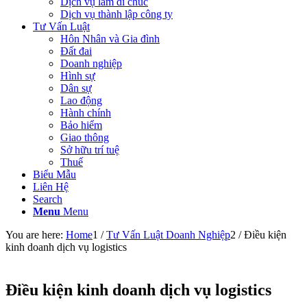
Dịch vụ làm di chúc
Dịch vụ thành lập công ty
Tư Vấn Luật
Hôn Nhân và Gia đình
Đất đai
Doanh nghiệp
Hình sự
Dân sự
Lao động
Hành chính
Bảo hiểm
Giao thông
Sở hữu trí tuệ
Thuế
Biểu Mẫu
Liên Hệ
Search
Menu
Menu
You are here:
Home
1
/
Tư Vấn Luật Doanh Nghiệp
2
/
Điều kiện
kinh doanh dịch vụ logistics
Điều kiện kinh doanh dịch vụ logistics