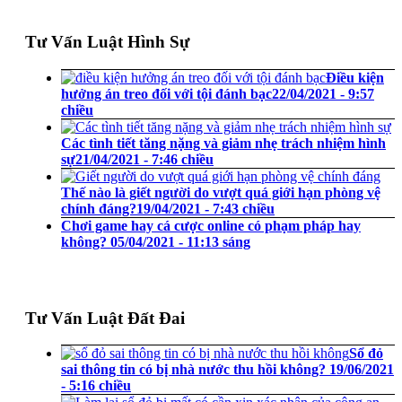
Tư Vấn Luật Hình Sự
Điều kiện
hưởng án treo đối với tội đánh bạc
22/04/2021 - 9:57
chiều
Các tình tiết tăng nặng và giảm nhẹ trách nhiệm hình
sự
21/04/2021 - 7:46 chiều
Thế nào là giết người do vượt quá giới hạn phòng vệ
chính đáng?
19/04/2021 - 7:43 chiều
Chơi game hay cá cược online có phạm pháp hay
không?
05/04/2021 - 11:13 sáng
Tư Vấn Luật Đất Đai
Sổ đỏ
sai thông tin có bị nhà nước thu hồi không?
19/06/2021
- 5:16 chiều