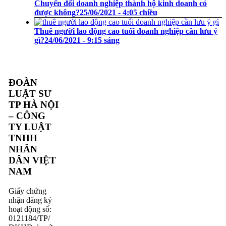
Chuyển đổi doanh nghiệp thành hộ kinh doanh có
được không?
25/06/2021 - 4:05 chiều
Thuê người lao động cao tuổi doanh nghiệp cần lưu ý
gì?
24/06/2021 - 9:15 sáng
ĐOÀN
LUẬT SƯ
TP HÀ NỘI
– CÔNG
TY LUẬT
TNHH
NHÂN
DÂN VIỆT
NAM
Giấy chứng
nhận đăng ký
hoạt động số:
0121184/TP/