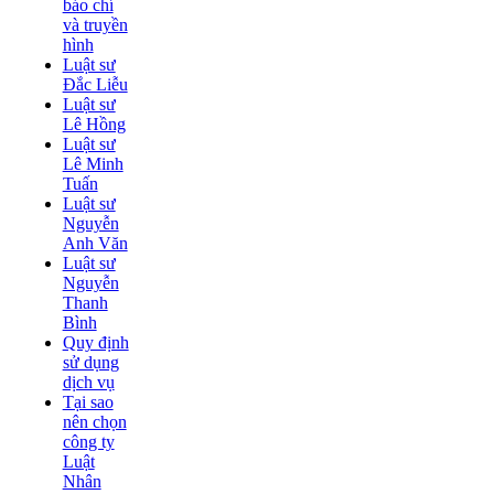
báo chí
và truyền
hình
Luật sư
Đắc Liễu
Luật sư
Lê Hồng
Luật sư
Lê Minh
Tuấn
Luật sư
Nguyễn
Anh Văn
Luật sư
Nguyễn
Thanh
Bình
Quy định
sử dụng
dịch vụ
Tại sao
nên chọn
công ty
Luật
Nhân