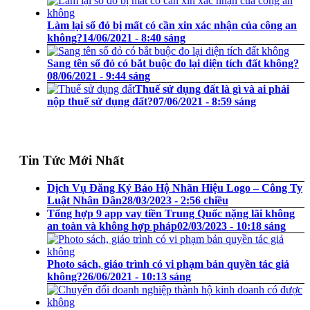
Làm lại sổ đỏ bị mất có cần xin xác nhận của công an
không?
14/06/2021 - 8:40 sáng
Sang tên sổ đỏ có bắt buộc đo lại diện tích đất không?
08/06/2021 - 9:44 sáng
Thuế sử dụng đất là gì và ai phải
nộp thuế sử dụng đất?
07/06/2021 - 8:59 sáng
Tin Tức Mới Nhất
Dịch Vụ Đăng Ký Bảo Hộ Nhãn Hiệu Logo – Công Ty
Luật Nhân Dân
28/03/2023 - 2:56 chiều
Tổng hợp 9 app vay tiền Trung Quốc nặng lãi không
an toàn và không hợp pháp
02/03/2023 - 10:18 sáng
Photo sách, giáo trình có vi phạm bản quyền tác giả
không?
26/06/2021 - 10:13 sáng