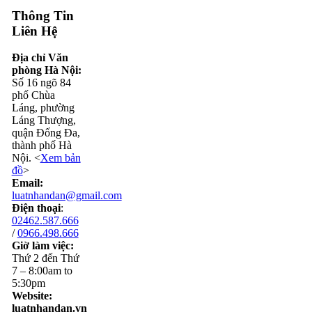
Thông Tin
Liên Hệ
Địa chỉ Văn
phòng Hà Nội:
Số 16 ngõ 84
phố Chùa
Láng, phường
Láng Thượng,
quận Đống Đa,
thành phố Hà
Nội. <
Xem bản
đồ
>
Email:
luatnhandan@gmail.com
Điện thoại
:
02462.587.666
/
0966.498.666
Giờ làm việc:
Thứ 2 đến Thứ
7 – 8:00am to
5:30pm
Website:
luatnhandan.vn