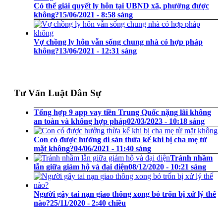
Có thể giải quyết ly hôn tại UBND xã, phường được
không?
15/06/2021 - 8:58 sáng
Vợ chồng ly hôn vẫn sống chung nhà có hợp pháp
không?
13/06/2021 - 12:31 sáng
Tư Vấn Luật Dân Sự
Tổng hợp 9 app vay tiền Trung Quốc nặng lãi không
an toàn và không hợp pháp
02/03/2023 - 10:18 sáng
Con có được hưởng di sản thừa kế khi bị cha mẹ từ
mặt không?
04/06/2021 - 11:40 sáng
Tránh nhầm
lẫn giữa giám hộ và đại diện
08/12/2020 - 10:21 sáng
Người gây tai nạn giao thông xong bỏ trốn bị xử lý thế
nào?
25/11/2020 - 2:40 chiều