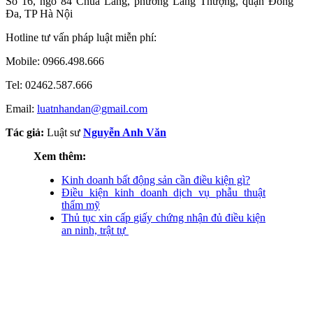
Số 16, ngõ 84 Chùa Láng, phường Láng Thượng, quận Đống
Đa, TP Hà Nội
Hotline tư vấn pháp luật miễn phí:
Mobile: 0966.498.666
Tel: 02462.587.666
Email:
luatnhandan@gmail.com
Tác giả:
Luật sư
Nguyễn Anh Văn
Xem thêm:
Kinh doanh bất động sản cần điều kiện gì?
Điều kiện kinh doanh dịch vụ phẫu thuật
thẩm mỹ
Thủ tục xin cấp giấy chứng nhận đủ điều kiện
an ninh, trật tự