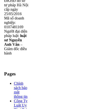
ĐKHĐ do sở
tư pháp Hà Nội
cấp ngày
25/05/2016
Mã số doanh
nghiệp:
0107481169
Người đại diện
pháp luật:
luật
sư Nguyễn
Anh Văn
–
Giám đốc điều
hành
Pages
Chính
sách bảo
mật
thông tin
Công Ty
Luật Uy