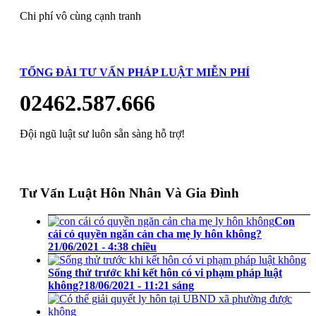
Chi phí vô cùng cạnh tranh
TỔNG ĐÀI TƯ VẤN PHÁP LUẬT MIỄN PHÍ
02462.587.666
Đội ngũ luật sư luôn sẵn sàng hỗ trợ!
Tư Vấn Luật Hôn Nhân Và Gia Đình
Con
cái có quyền ngăn cản cha mẹ ly hôn không?
21/06/2021 - 4:38 chiều
Sống thử trước khi kết hôn có vi phạm pháp luật
không?
18/06/2021 - 11:21 sáng