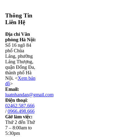
Thông Tin
Liên Hệ
Địa chỉ Văn
phòng Hà Nội:
Số 16 ngõ 84
phố Chùa
Láng, phường
Láng Thượng,
quận Đống Đa,
thành phố Hà
Nội. <
Xem bản
đồ
>
Email:
luatnhandan@gmail.com
Điện thoại
:
02462.587.666
/
0966.498.666
Giờ làm việc:
Thứ 2 đến Thứ
7 – 8:00am to
5:30pm