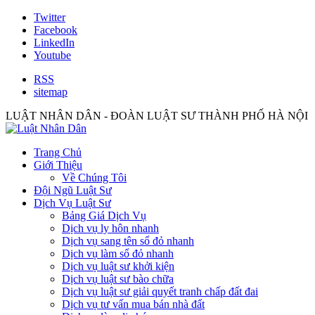
Twitter
Facebook
LinkedIn
Youtube
RSS
sitemap
LUẬT NHÂN DÂN - ĐOÀN LUẬT SƯ THÀNH PHỐ HÀ NỘI
Trang Chủ
Giới Thiệu
Về Chúng Tôi
Đội Ngũ Luật Sư
Dịch Vụ Luật Sư
Bảng Giá Dịch Vụ
Dịch vụ ly hôn nhanh
Dịch vụ sang tên sổ đỏ nhanh
Dịch vụ làm sổ đỏ nhanh
Dịch vụ luật sư khởi kiện
Dịch vụ luật sư bào chữa
Dịch vụ luật sư giải quyết tranh chấp đất đai
Dịch vụ tư vấn mua bán nhà đất