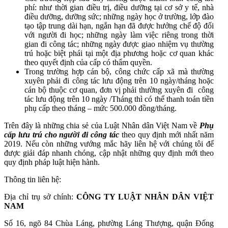
phí: như thời gian điều trị, điều dưỡng tại cơ sở y tế, nhà
điều dưỡng, dưỡng sức; những ngày học ở trường, lớp đào
tạo tập trung dài hạn, ngắn hạn đã được hưởng chế độ đối
với người đi học; những ngày làm việc riêng trong thời
gian đi công tác; những ngày được giao nhiệm vụ thường
trú hoặc biệt phái tại một địa phương hoặc cơ quan khác
theo quyết định của cấp có thẩm quyền.
Trong trường hợp cán bộ, công chức cấp xã mà thường
xuyên phải đi công tác lưu động trên 10 ngày/tháng hoặc
cán bộ thuộc cơ quan, đơn vị phải thường xuyên đi công
tác lưu động trên 10 ngày /Tháng thì có thể thanh toán tiền
phụ cấp theo tháng – mức 500.000 đồng/tháng.
Trên đây là những chia sẻ của Luật Nhân dân Việt Nam về
Phụ
cấp lưu trú cho người đi công tác
theo quy định mới nhất năm
2019.
Nếu còn những vướng mắc hãy liên hệ với chúng tôi để
được giải đáp nhanh chóng, cập nhật những quy định mới theo
quy định pháp luật hiện hành.
Thông tin liên hệ:
Địa chỉ trụ sở chính:
CÔNG TY LUẬT NHÂN DÂN VIỆT
NAM
Số 16, ngõ 84 Chùa Láng, phường Láng Thượng, quận Đống