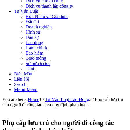
Dịch vụ làm di chúc
Dịch vụ thành lập công ty
Tư Vấn Luật
Hôn Nhân và Gia đình
Đất đai
Doanh nghiệp
Hình sự
Dân sự
Lao động
Hành chính
Bảo hiểm
Giao thông
Sở hữu trí tuệ
Thuế
Biểu Mẫu
Liên Hệ
Search
Menu
Menu
You are here:
Home
1
/
Tư Vấn Luật Lao Động
2
/
Phụ cấp lưu trú
cho người đi công tác theo quy định pháp luật...
Phụ cấp lưu trú cho người đi công tác