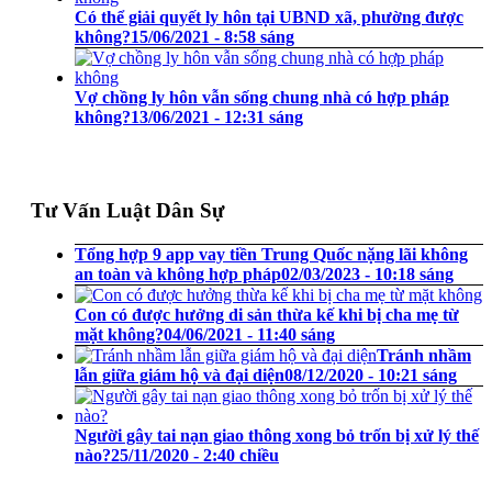
Có thể giải quyết ly hôn tại UBND xã, phường được
không?
15/06/2021 - 8:58 sáng
Vợ chồng ly hôn vẫn sống chung nhà có hợp pháp
không?
13/06/2021 - 12:31 sáng
Tư Vấn Luật Dân Sự
Tổng hợp 9 app vay tiền Trung Quốc nặng lãi không
an toàn và không hợp pháp
02/03/2023 - 10:18 sáng
Con có được hưởng di sản thừa kế khi bị cha mẹ từ
mặt không?
04/06/2021 - 11:40 sáng
Tránh nhầm
lẫn giữa giám hộ và đại diện
08/12/2020 - 10:21 sáng
Người gây tai nạn giao thông xong bỏ trốn bị xử lý thế
nào?
25/11/2020 - 2:40 chiều