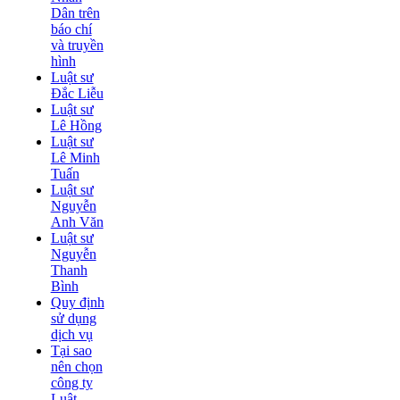
Dân trên
báo chí
và truyền
hình
Luật sư
Đắc Liễu
Luật sư
Lê Hồng
Luật sư
Lê Minh
Tuấn
Luật sư
Nguyễn
Anh Văn
Luật sư
Nguyễn
Thanh
Bình
Quy định
sử dụng
dịch vụ
Tại sao
nên chọn
công ty
Luật