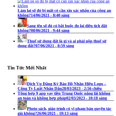
Làm lại sổ đỏ bị mất có cần xin xác nhận của công an
không?
14/06/2021 - 8:40 sáng
Sang tên sổ đỏ có bắt buộc đo lại diện tích đất
không?
08/06/2021 - 9:44 sáng
Thuế sử dụng đất là gì và ai phải nộp thuế sử
dụng đất?
07/06/2021 - 8:59 sáng
Tin Tức Mới Nhất
Dịch Vụ Đăng Ký Bảo Hộ Nhãn Hiệu Logo –
Công Ty Luật Nhân Dân
28/03/2023 - 2:56 chiều
Tổng hợp 9 app vay tiền Trung Quốc nặng lãi không
an toàn và không hợp pháp
02/03/2023 - 10:18 sáng
Photo sách, giáo trình có vi phạm bản quyền tác
giả không?
26/06/2021 - 10:13 sáng