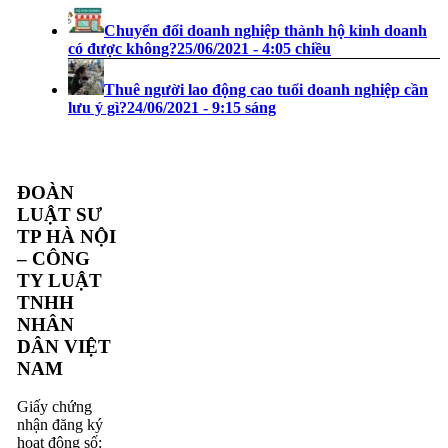
Chuyển đổi doanh nghiệp thành hộ kinh doanh
có được không?
25/06/2021 - 4:05 chiều
Thuê người lao động cao tuổi doanh nghiệp cần
lưu ý gì?
24/06/2021 - 9:15 sáng
ĐOÀN
LUẬT SƯ
TP HÀ NỘI
– CÔNG
TY LUẬT
TNHH
NHÂN
DÂN VIỆT
NAM
Giấy chứng
nhận đăng ký
hoạt động số: