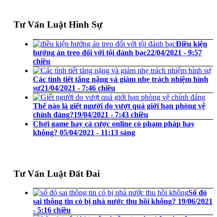
Tư Vấn Luật Hình Sự
Điều kiện
hưởng án treo đối với tội đánh bạc
22/04/2021 - 9:57
chiều
Các tình tiết tăng nặng và giảm nhẹ trách nhiệm hình
sự
21/04/2021 - 7:46 chiều
Thế nào là giết người do vượt quá giới hạn phòng vệ
chính đáng?
19/04/2021 - 7:43 chiều
Chơi game hay cá cược online có phạm pháp hay
không?
05/04/2021 - 11:13 sáng
Tư Vấn Luật Đất Đai
Sổ đỏ
sai thông tin có bị nhà nước thu hồi không?
19/06/2021
- 5:16 chiều