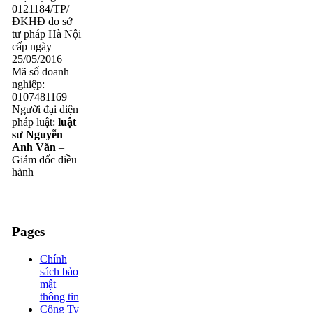
0121184/TP/
ĐKHĐ do sở
tư pháp Hà Nội
cấp ngày
25/05/2016
Mã số doanh
nghiệp:
0107481169
Người đại diện
pháp luật:
luật
sư Nguyễn
Anh Văn
–
Giám đốc điều
hành
Pages
Chính
sách bảo
mật
thông tin
Công Ty