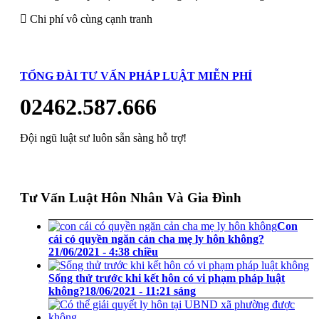
Chi phí vô cùng cạnh tranh
TỔNG ĐÀI TƯ VẤN PHÁP LUẬT MIỄN PHÍ
02462.587.666
Đội ngũ luật sư luôn sẵn sàng hỗ trợ!
Tư Vấn Luật Hôn Nhân Và Gia Đình
Con
cái có quyền ngăn cản cha mẹ ly hôn không?
21/06/2021 - 4:38 chiều
Sống thử trước khi kết hôn có vi phạm pháp luật
không?
18/06/2021 - 11:21 sáng