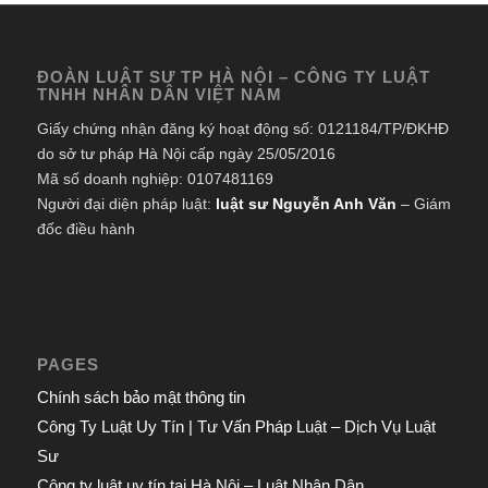
ĐOÀN LUẬT SƯ TP HÀ NỘI – CÔNG TY LUẬT
TNHH NHÂN DÂN VIỆT NAM
Giấy chứng nhận đăng ký hoạt động số: 0121184/TP/ĐKHĐ
do sở tư pháp Hà Nội cấp ngày 25/05/2016
Mã số doanh nghiệp: 0107481169
Người đại diện pháp luật:
luật sư Nguyễn Anh Văn
– Giám
đốc điều hành
PAGES
Chính sách bảo mật thông tin
Công Ty Luật Uy Tín | Tư Vấn Pháp Luật – Dịch Vụ Luật
Sư
Công ty luật uy tín tại Hà Nội – Luật Nhân Dân