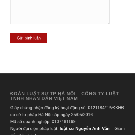
ĐOÀN LUẬT SƯ TP HÀ NỘI – CÔNG TY LUẬT
TNHH NHÂN DÂN VIỆT NAM
Giấy chứng nhận đăng ký hoạt động số: 0121184/TP/ĐKHĐ
do sở tư pháp Hà Nội cấp ngày 25/05/2016
Mã số doanh nghiệp: 0107481169
Người đại diện pháp luật:
luật sư Nguyễn Anh Văn
– Giám